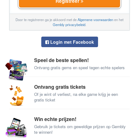
Registreer
Door te registreren ga je akkoord met de
Algemene voorwaarden
en het
Gembly privacybeleid
.
Login met Facebook
Speel de beste spellen!
Ontvang gratis gems en speel tegen echte spelers
Ontvang gratis tickets
Of je wint of verliest, na elke game krijg je een
gratis ticket
Win echte prijzen!
Gebruik je tickets om geweldige prijzen op Gembly
te winnen!