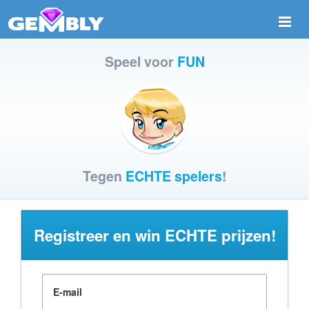
Scha
navi
Speel voor
FUN
Tegen
ECHTE spelers
!
Registreer en win ECHTE prijzen!
E-mail