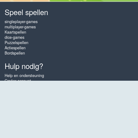
Speel spellen
singleplayer-games
multiplayer-games
Kaartspellen
dice-games
Puzzelspellen
Actiespellen
Bordspellen
Hulp nodig?
Help en ondersteuning
Creëer account
Inloggen
Wachtwoord vergeten
Over Gembly
Op Gembly kan je echte prijzen winnen door het spelen van de leukste
gratis online kaartspellen, dobbelspellen en andere spelletjes zoals
Pyramid Solitaire 2, Klondike Solitaire, Sunset Solitaire, Bubble Up en
5Dice. Ervaar de spanning van het spelen tegen echte tegenstanders in
de tournament games en doe gratis mee aan de Gembly Lotterijen om