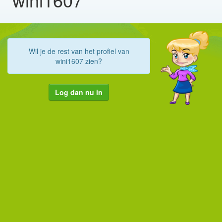
Wil je de rest van het profiel van
wini1607 zien?
Log dan nu in