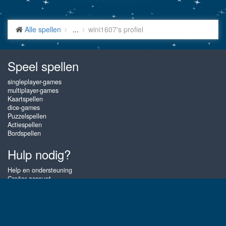
Alle spellen
...
wini1607's profiel
Speel spellen
singleplayer-games
multiplayer-games
Kaartspellen
dice-games
Puzzelspellen
Actiespellen
Bordspellen
Hulp nodig?
Help en ondersteuning
Creëer account
Inloggen
Wachtwoord vergeten
Over Gembly