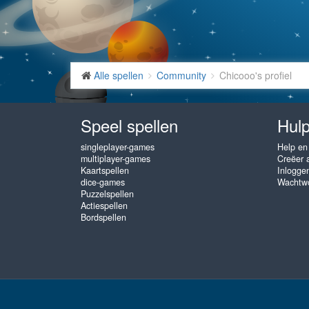
Alle spellen
Community
Chicooo's profiel
Speel spellen
Hulp
singleplayer-games
Help en
multiplayer-games
Creëer 
Kaartspellen
Inlogge
dice-games
Wachtwo
Puzzelspellen
Actiespellen
Bordspellen
www.gembly.com © 2003 - 2026
♥
Gratis Online Spellen, speel zo va