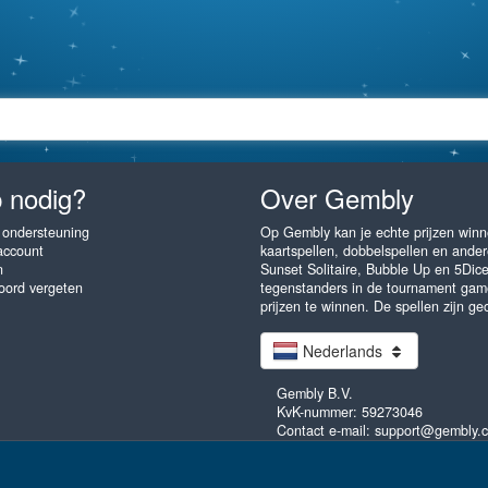
 nodig?
Over Gembly
 ondersteuning
Op Gembly kan je echte prijzen winne
account
kaartspellen, dobbelspellen en andere
n
Sunset Solitaire, Bubble Up en 5Dic
ord vergeten
tegenstanders in de tournament gam
prijzen te winnen. De spellen zijn ge
Nederlands
Gembly B.V.
KvK-nummer: 59273046
Contact e-mail: support@gembly.
ak als je wilt! Gembly.com - unlimited fun! Alle rechten voorbehouden