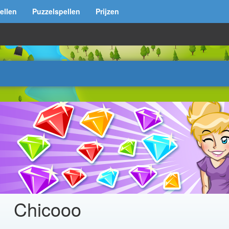
ellen
Puzzelspellen
Prijzen
Chicooo