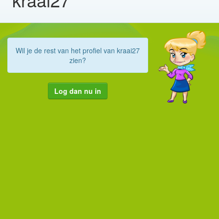
Wil je de rest van het profiel van kraai27
zien?
Log dan nu in