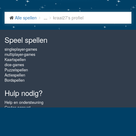
Alle spellen
...
kraai27's profiel
Speel spellen
singleplayer-games
multiplayer-games
Kaartspellen
dice-games
Puzzelspellen
Actiespellen
Bordspellen
Hulp nodig?
Help en ondersteuning
Creëer account
Inloggen
Wachtwoord vergeten
Over Gembly