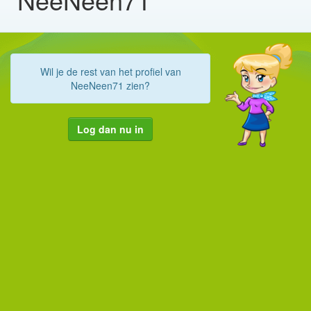
Wil je de rest van het profiel van
NeeNeen71 zien?
Log dan nu in