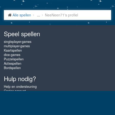
Alle spellen
...
NeeNeen71's profiel
Speel spellen
singleplayer-games
multiplayer-games
Kaartspellen
dice-games
Puzzelspellen
Actiespellen
Bordspellen
Hulp nodig?
Help en ondersteuning
Creëer account
Inloggen
Wachtwoord vergeten
Over Gembly