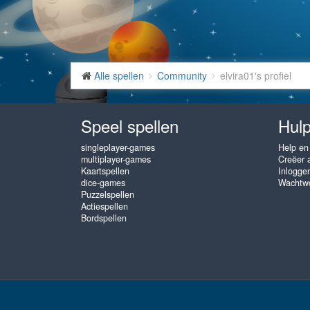
Alle spellen
Community
elvira01's profiel
Speel spellen
Hulp
singleplayer-games
Help en
multiplayer-games
Creëer 
Kaartspellen
Inlogge
dice-games
Wachtwo
Puzzelspellen
Actiespellen
Bordspellen
www.gembly.com © 2003 - 2026
♥
Gratis Online Spellen, speel zo va