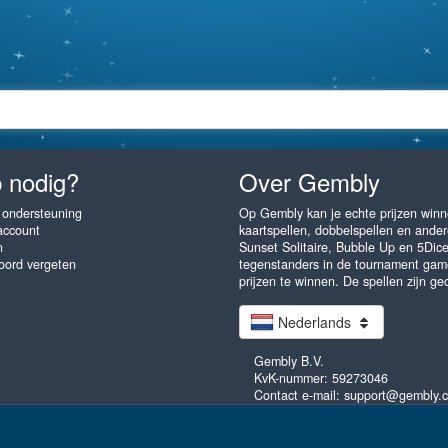
 nodig?
Over Gembly
 ondersteuning
Op Gembly kan je echte prijzen winne
account
kaartspellen, dobbelspellen en andere
n
Sunset Solitaire, Bubble Up en 5Dic
ord vergeten
tegenstanders in de tournament gam
prijzen te winnen. De spellen zijn ge
Nederlands
Gembly B.V.
KvK-nummer: 59273046
Contact e-mail: support@gembly.
ak als je wilt! Gembly.com - unlimited fun! Alle rechten voorbehouden