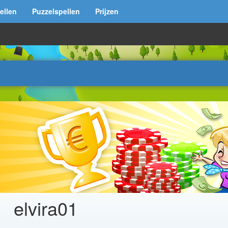
ellen
Puzzelspellen
Prijzen
elvira01