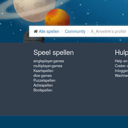
Alle spellen
Community
A_Anvelink's profiel
Speel spellen
Hulp
singleplayer-games
Help en
multiplayer-games
Creëer 
Kaartspellen
Inlogge
dice-games
Wachtwo
Puzzelspellen
Actiespellen
Bordspellen
www.gembly.com © 2003 - 2026
♥
Gratis Online Spellen, speel zo va