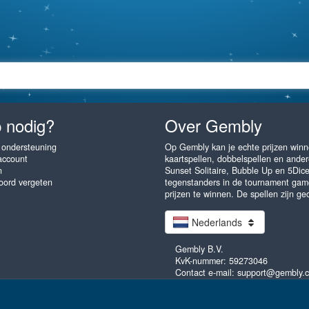
 nodig?
Over Gembly
 ondersteuning
Op Gembly kan je echte prijzen winne
account
kaartspellen, dobbelspellen en andere
n
Sunset Solitaire, Bubble Up en 5Dic
ord vergeten
tegenstanders in de tournament gam
prijzen te winnen. De spellen zijn ge
Nederlands
Gembly B.V.
KvK-nummer: 59273046
Contact e-mail: support@gembly.
ak als je wilt! Gembly.com - unlimited fun! Alle rechten voorbehouden