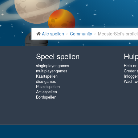
Alle spellen
Community
MeesterSjef's profiel
Speel spellen
Hulp
singleplayer-games
Help en
multiplayer-games
Creëer 
Kaartspellen
Inlogge
dice-games
Wachtwo
Puzzelspellen
Actiespellen
Bordspellen
www.gembly.com © 2003 - 2026
♥
Gratis Online Spellen, speel zo va