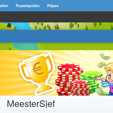
ellen
Puzzelspellen
Prijzen
MeesterSjef