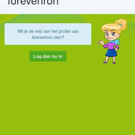
Wil je de rest van het profiel van
foreveriron zien?
Log dan nu in