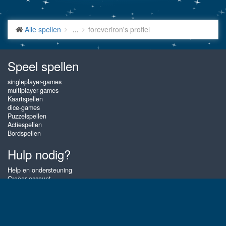
Alle spellen
...
foreveriron's profiel
Speel spellen
singleplayer-games
multiplayer-games
Kaartspellen
dice-games
Puzzelspellen
Actiespellen
Bordspellen
Hulp nodig?
Help en ondersteuning
Creëer account
Inloggen
Wachtwoord vergeten
Over Gembly