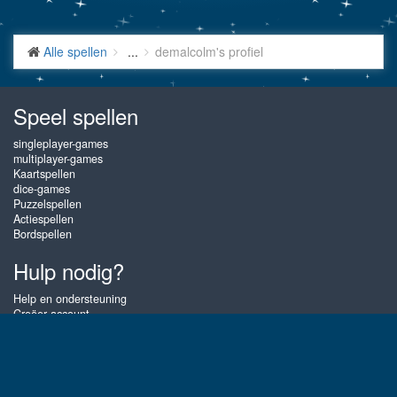
Alle spellen
...
demalcolm's profiel
Speel spellen
singleplayer-games
multiplayer-games
Kaartspellen
dice-games
Puzzelspellen
Actiespellen
Bordspellen
Hulp nodig?
Help en ondersteuning
Creëer account
Inloggen
Wachtwoord vergeten
Over Gembly