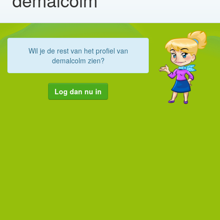
Wil je de rest van het profiel van
demalcolm zien?
Log dan nu in