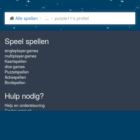
Alle spellen
...
purple11's profiel
Speel spellen
singleplayer-games
multiplayer-games
Kaartspellen
dice-games
Puzzelspellen
Actiespellen
Bordspellen
Hulp nodig?
Help en ondersteuning
Creëer account
Inloggen
Wachtwoord vergeten
Over Gembly