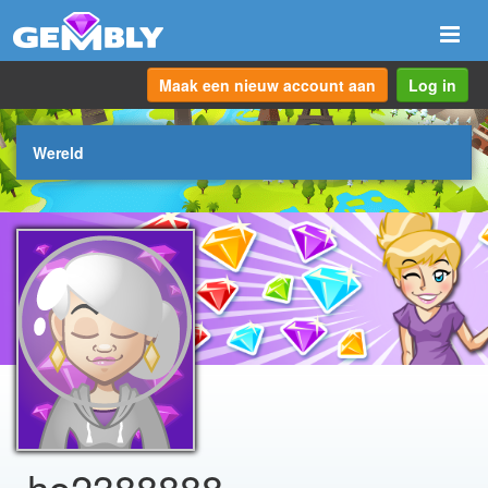
Scha
navi
Maak een nieuw account aan
Log in
Wereld
ho2388888