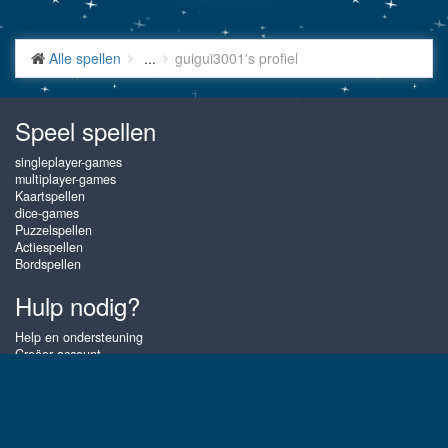
Alle spellen
...
guigui3001's profiel
Speel spellen
singleplayer-games
multiplayer-games
Kaartspellen
dice-games
Puzzelspellen
Actiespellen
Bordspellen
Hulp nodig?
Help en ondersteuning
Creëer account
Inloggen
Wachtwoord vergeten
Over Gembly