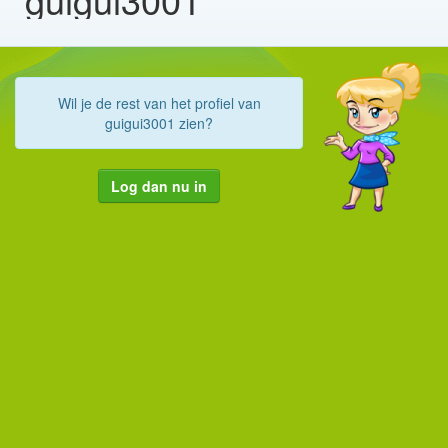
Wil je de rest van het profiel van
guigui3001 zien?
Log dan nu in