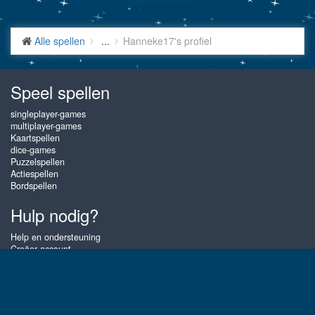
Alle spellen
...
Hanneke17's profiel
Speel spellen
singleplayer-games
multiplayer-games
Kaartspellen
dice-games
Puzzelspellen
Actiespellen
Bordspellen
Hulp nodig?
Help en ondersteuning
Creëer account
Inloggen
Wachtwoord vergeten
Over Gembly