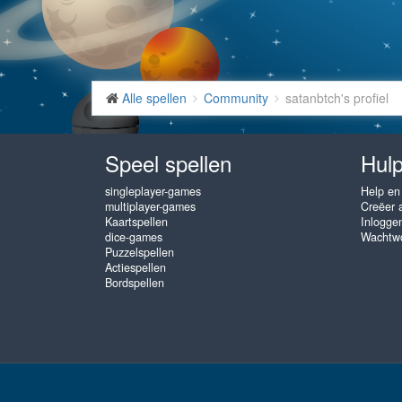
Alle spellen
Community
satanbtch's profiel
Speel spellen
Hulp
singleplayer-games
Help en
multiplayer-games
Creëer 
Kaartspellen
Inlogge
dice-games
Wachtwo
Puzzelspellen
Actiespellen
Bordspellen
www.gembly.com © 2003 - 2026
♥
Gratis Online Spellen, speel zo va