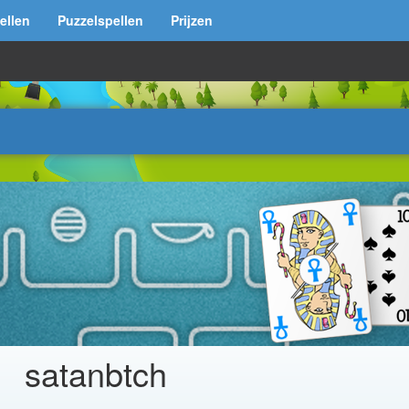
ellen
Puzzelspellen
Prijzen
satanbtch