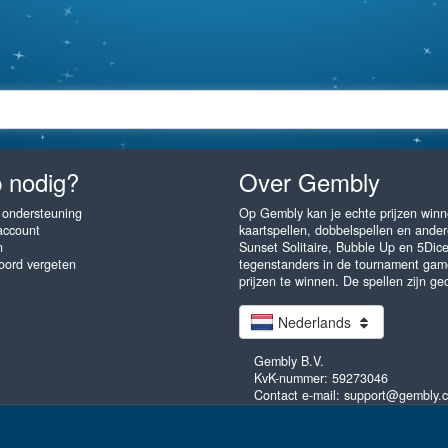
 nodig?
Over Gembly
 ondersteuning
Op Gembly kan je echte prijzen winne
account
kaartspellen, dobbelspellen en andere
n
Sunset Solitaire, Bubble Up en 5Dic
ord vergeten
tegenstanders in de tournament gam
prijzen te winnen. De spellen zijn ge
Nederlands
Gembly B.V.
KvK-nummer: 59273046
Contact e-mail: support@gembly.
ak als je wilt! Gembly.com - unlimited fun! Alle rechten voorbehouden