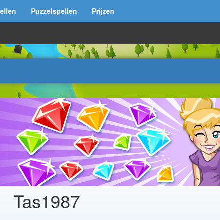
ellen
Puzzelspellen
Prijzen
Tas1987