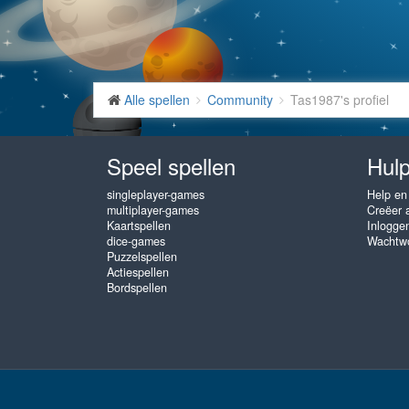
Alle spellen
Community
Tas1987's profiel
Speel spellen
Hulp
singleplayer-games
Help en
multiplayer-games
Creëer 
Kaartspellen
Inlogge
dice-games
Wachtwo
Puzzelspellen
Actiespellen
Bordspellen
www.gembly.com © 2003 - 2026
♥
Gratis Online Spellen, speel zo va