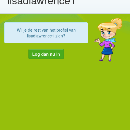
Wil je de rest van het profiel van
lisadlawrence1 zien?
Log dan nu in