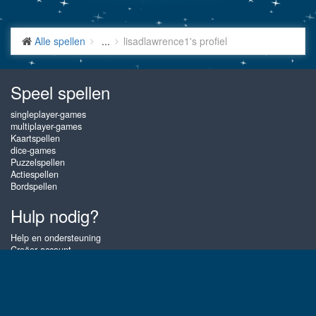
Alle spellen
...
lisadlawrence1's profiel
Speel spellen
singleplayer-games
multiplayer-games
Kaartspellen
dice-games
Puzzelspellen
Actiespellen
Bordspellen
Hulp nodig?
Help en ondersteuning
Creëer account
Inloggen
Wachtwoord vergeten
Over Gembly