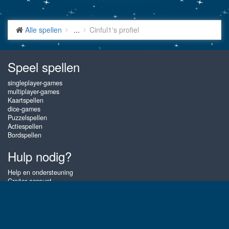
Alle spellen
...
Cinful1's profiel
Speel spellen
singleplayer-games
multiplayer-games
Kaartspellen
dice-games
Puzzelspellen
Actiespellen
Bordspellen
Hulp nodig?
Help en ondersteuning
Creëer account
Inloggen
Wachtwoord vergeten
Over Gembly