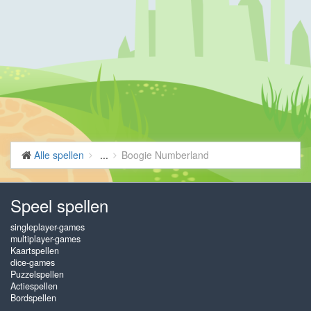
Alle spellen
...
Boogie Numberland
Speel spellen
singleplayer-games
multiplayer-games
Kaartspellen
dice-games
Puzzelspellen
Actiespellen
Bordspellen