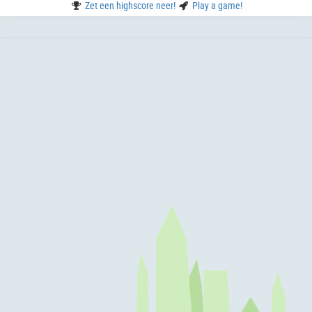
Zet een highscore neer!
Play a game!